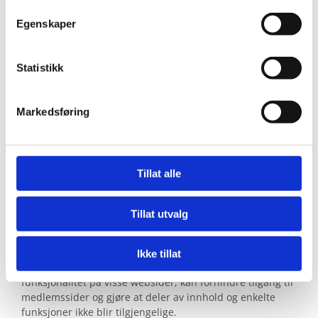
Gjøre det lettere for deg å navigere på nettstedet.
Egenskaper
Gjøre det mulig for systemet å kjenne igjen faste
brukere for å kunne tilpasse tjenestene.
Statistikk
Iblant anvender vi tredjepartsinformasjonskapsler
fra andre firma for å gjøre markedsundersøkelser
Markedsføring
og trafikkmålinger, og for å forbedre
funksjonaliteten på nettstedet.
Slik forhindrer du at informasjonskapsler
Tillat alle
lagres
Du kan slette informasjonskapsler fra din harddisk når
Tillat utvalg
som helst, men dette gjør at dine personlige innstillinger
forsvinner. Du kan også endre innstillingene i din
nettleser slik at den ikke tillater at informasjonskapsler
Ikke tillat
lagres på din harddisk. Dette gir imidlertid dårligere
funksjonalitet på visse websider, kan forhindre tilgang til
medlemssider og gjøre at deler av innhold og enkelte
funksjoner ikke blir tilgjengelige.