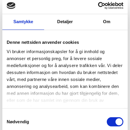
liten tekstfil som sendes fra vår webserver og lagres av
din nettleser. Informasjonen som lagres kan være
opplysninger om hvordan våre brukere har surfet på og
anvendt våre nettsider, og om hvilken nettleser de har
Samtykke
Detaljer
Om
brukt.
Vi anvender statistikk om brukere og
Denne nettsiden anvender cookies
trafikk/trafikkleverandører i aggregert form. Statistikken
Vi bruker informasjonskapsler for å gi innhold og
inneholder aldri noen form for personlig informasjon, alt
er anonymt. IP-adresser lagres ikke i vår database der vi
annonser et personlig preg, for å levere sosiale
lagrer atferd på nettstedet, derfor kan informasjon om
mediefunksjoner og for å analysere trafikken vår. Vi deler
deg som bruker aldri kobles sammen med din identitet.
dessuten informasjon om hvordan du bruker nettstedet
Din IP-adresse lagres av sikkerhetsmessige årsaker bare i
vårt, med partnerne våre innen sosiale medier,
de tilfeller du selv aktivt registrerer deg på nettstedet.
annonsering og analysearbeid, som kan kombinere den
med annen informasjon du har gjort tilgjengelig for dem,
Formål
eller som de har samlet inn gjennom din bruk av
Utvikle og forbedre nettstedet gjennom å forstå
tjenestene deres.
hvordan det anvendes.
Samtykkevalg
Nødvendig
Beregne og rapportere brukerantall og trafikk.