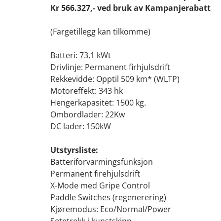
Kr 566.327,- ved bruk av Kampanjerabatt
(Fargetillegg kan tilkomme)
Batteri: 73,1 kWt
Drivlinje: Permanent firhjulsdrift
Rekkevidde: Opptil 509 km* (WLTP)
Motoreffekt: 343 hk
Hengerkapasitet: 1500 kg.
Ombordlader: 22Kw
DC lader: 150kW
Utstyrsliste:
Batteriforvarmingsfunksjon
Permanent firehjulsdrift
X-Mode med Gripe Control
Paddle Switches (regenerering)
Kjøremodus: Eco/Normal/Power
Setetrekk i kunstskinn