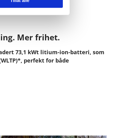
Tillat alle
ng. Mer frihet.
dert 73,1 kWt litium-ion-batteri, som
(WLTP)*, perfekt for både