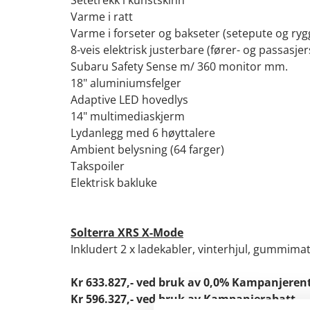
Varme i ratt
Varme i forseter og bakseter (setepute og ryg
8-veis elektrisk justerbare (fører- og passasjer
Subaru Safety Sense m/ 360 monitor mm.
18" aluminiumsfelger
Adaptive LED hovedlys
14" multimediaskjerm
Lydanlegg med 6 høyttalere
Ambient belysning (64 farger)
Takspoiler
Elektrisk bakluke
Solterra XRS X-Mode
Inkludert 2 x ladekabler, vinterhjul, gummimat
Kr 633.827,- ved bruk av 0,0% Kampanjeren
Kr 596.327,- ved bruk av Kampanjerabatt