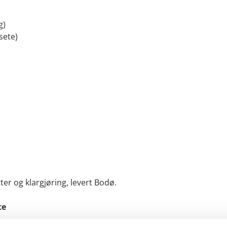
g)
sete)
ter og klargjøring, levert Bodø.
te