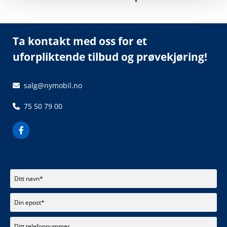
Ta kontakt med oss for et
uforpliktende tilbud og prøvekjøring!
salg
@nymobil.no

75 50 79 00
