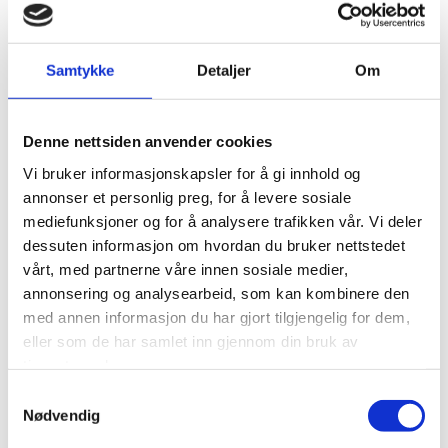
X-Mode for optimal
fremkommelighet på
krevende underlag.
Samtykke
Detaljer
Om
Nå med 10 års
garanti.
Denne nettsiden anvender cookies
Vi bruker informasjonskapsler for å gi innhold og
annonser et personlig preg, for å levere sosiale
mediefunksjoner og for å analysere trafikken vår. Vi deler
dessuten informasjon om hvordan du bruker nettstedet
vårt, med partnerne våre innen sosiale medier,
annonsering og analysearbeid, som kan kombinere den
med annen informasjon du har gjort tilgjengelig for dem,
eller som de har samlet inn gjennom din bruk av
tjenestene deres.
Samtykkevalg
Nødvendig